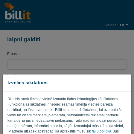
Valoda:
LV
laipni gaidīti
E-pasts
Parole
Izvēlies sīkdatnes
Billit NV savā tīmekļa vietnē izmanto tādas tehnoloģijas kā sīkdatnes.
Atgādināt
Aizmirsu paroli?
Funkcionālās sīkdatnes ir nepieciešamas tīmekļa vietnes pareizai
darbībai, un tās nevar atteikt. Billit izmanto arī sīkdatnes, lai uzlabotu šo
PIERAKSTĪTIES
vietni un citiem mērķiem, piemēram, personalizētai reklāmai partneru
kanālos, ja jūs sniedzat savu piekrišanu. Tādā gadījumā daži personas
dati (piemēram, informācija par to, kā jūs izmantojat mūsu tīmekļa vietni,
IP adrese utt.) tiek apstrādāti, kā aprakstīts mūsu sīk
failu politikā
. Jūs