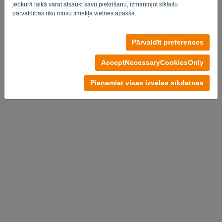
jebkurā laikā varat atsaukt savu piekrišanu, izmantojot sīkfailu
pārvaldības rīku mūsu tīmekļa vietnes apakšā.
Pārvaldīt preferences
Nav konta?
Izmēģiniet bez maksas tūlīt
AcceptNecessaryCookiesOnly
Privātuma politika
-
Noteikumi un nosacījumi
Pieņemiet visas izvēles sīkdatnes