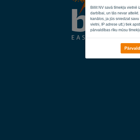
Billit NV savā tīmekļa vietnē
darbībai, un tās nevar atteikt
kanālos, ja jūs sniedzat savu
vietni, IP adrese utt.) tiek ap
pārvaldības rīku mūsu tīmekļ
Pārvald