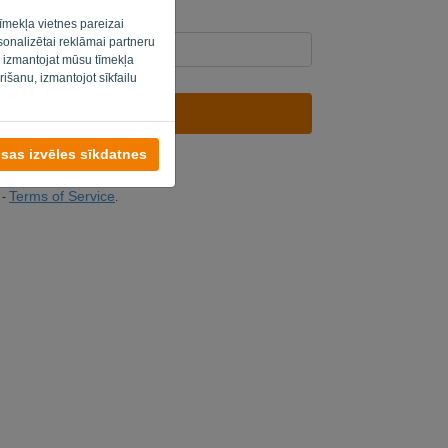
īmekļa vietnes pareizai
rsonalizētai reklāmai partneru
s izmantojat mūsu tīmekļa
rišanu, izmantojot sīkfailu
NOSŪTĪT SAITI
isas izvēles sīkdatnes
eteikšanos
Terms of Service
-
.