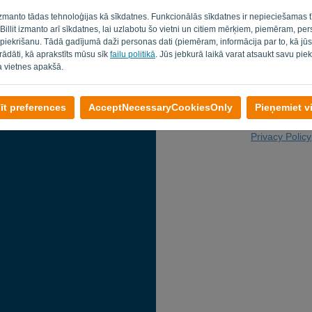
E-pasts
 izmanto tādas tehnoloģijas kā sīkdatnes. Funkcionālās sīkdatnes ir nepieciešamas t
. Billit izmanto arī sīkdatnes, lai uzlabotu šo vietni un citiem mērķiem, piemēram, pe
 piekrišanu. Tādā gadījumā daži personas dati (piemēram, informācija par to, kā jū
strādāti, kā aprakstīts mūsu sīk
failu politikā
. Jūs jebkurā laikā varat atsaukt savu piek
a vietnes apakšā.
īt preferences
AcceptNecessaryCookiesOnly
Pieņemiet v
Atpakaļ uz pi
Privacy Policy