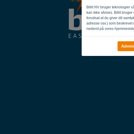
Billit NV bruger teknologier
kan ikke afvises. Billit brug
forudsat at du giver dit samt
adresse osv.) som beskrevet 
nederst på vores hjemmeside
Admin