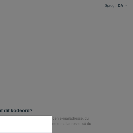
Sprog:
DA
t dit kodeord?
 din adgangskode skal du indtaste den e-mailadresse, du
ge på. Et link vil blive sendt til denne e-mailadresse, så du
in adgangskode.