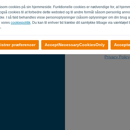
E-mail
 såsom cookies på sin hjemmeside. Funktionelle cookies er nødvendige for, at hjem
er også cookies til at forbedre dette websted og til andre formål såsom personlig ann
ykke. I så fald behandles visse personoplysninger (såsom oplysninger om din brug 
i vores
cookiepolitik
. Du kan til enhver tid trække dit samtykke tilbage via værktøjet t
.
istrer præferencer
AcceptNecessaryCookiesOnly
Accepter
Tilbage til log
Privacy Policy