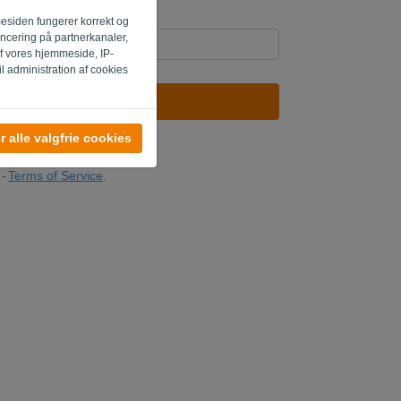
mesiden fungerer korrekt og
oncering på partnerkanaler,
af vores hjemmeside, IP-
il administration af cookies
SEND LINK
 alle valgfrie cookies
in
Terms of Service
-
.